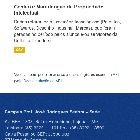
Gestão e Manutenção da Propriedade
Intelectual
Dados referentes a inovações tecnológicas (Patentes,
Softwares, Desenho Industrial, Marcas), que foram
geradas no período pelos alunos e/ou servidores da
Unifei, utilizando-se...
CSV
Você também pode ter acesso a esses registros usando a
API
(veja
Documentação da API
).
Campus Prof. José Rodrigues Seabra – Sede
Av. BPS, 1303, Bairro Pinheirinho, Itajubá – MG
Telefone: (35) 3629 – 1101 Fax: (35) 3622 – 3596
Caixa Postal 50 CEP: 37500 903