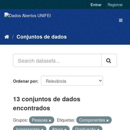
Entrar
Registrar
Conjuntos de dados
Ordenar por
13 conjuntos de dados
encontrados
Grupos:
Pessoas
Etiquetas:
Componentes
Ingressantes
Ativos
Graduação