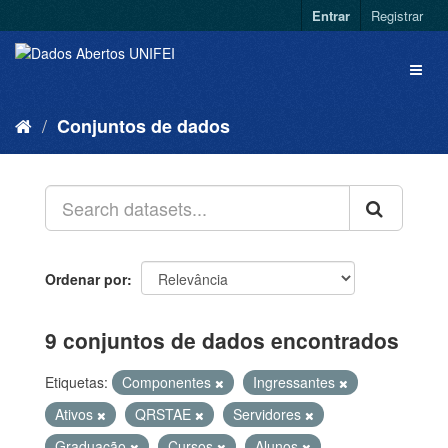
Entrar
Registrar
Conjuntos de dados
Ordenar por
9 conjuntos de dados encontrados
Etiquetas:
Componentes
Ingressantes
Ativos
QRSTAE
Servidores
Graduação
Cursos
Alunos