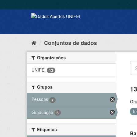
Conjuntos de dados
Organizações
UNIFEI
13
Grupos
13
Pessoas
7
Gru
I
Graduação
6
Etiquetas
Ba