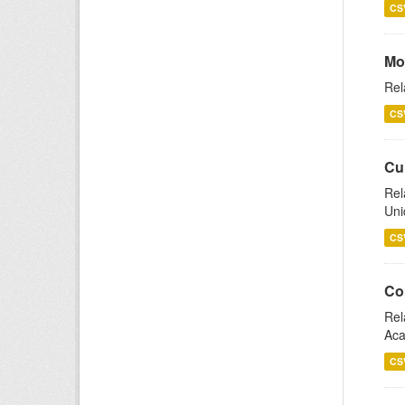
CS
Mo
Rel
CS
Cu
Rel
Uni
CS
Co
Rel
Aca
CS