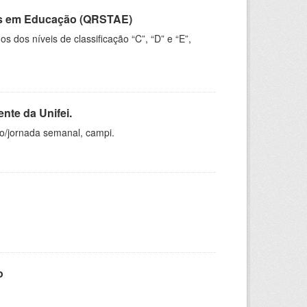
vos em Educação (QRSTAE)
dos níveis de classificação “C”, “D” e “E”,
nte da Unifei.
ho/jornada semanal, campi.
o