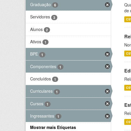
Graduação
Qua
6
de 
Servidores
3
CS
Alunos
2
Rel
Ativos
1
Nom
BPE
CS
1
Componentes
1
Ed
Concluídos
Rel
1
CS
Curriculares
1
Cursos
1
Es
Rel
Ingressantes
1
CS
Mostrar mais Etiquetas