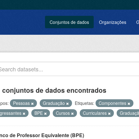
Conjuntos de dados
Organizações
G
 conjuntos de dados encontrados
pos:
Pessoas
Graduação
Etiquetas:
Componentes
ngressantes
BPE
Cursos
Curriculares
Graduaç
nco de Professor Equivalente (BPE)