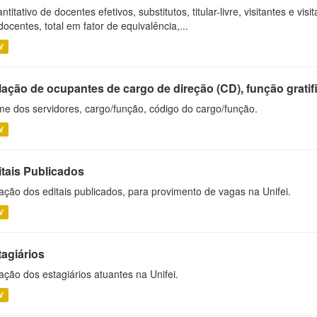
ntitativo de docentes efetivos, substitutos, titular-livre, visitantes e vi
docentes, total em fator de equivalência,...
V
ação de ocupantes de cargo de direção (CD), função gratifi
e dos servidores, cargo/função, código do cargo/função.
V
itais Publicados
ação dos editais publicados, para provimento de vagas na Unifei.
V
tagiários
ação dos estagiários atuantes na Unifei.
V