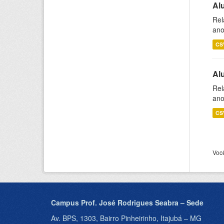
Al
Rel
ano
CS
Al
Rel
ano
CS
Voc
Campus Prof. José Rodrigues Seabra – Sede
Av. BPS, 1303, Bairro Pinheirinho, Itajubá – MG