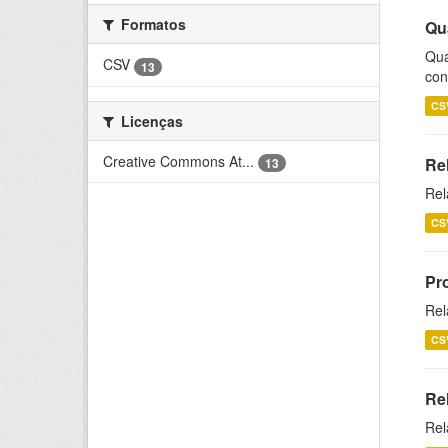
Formatos
Qu
Qua
CSV
13
con
CS
Licenças
Creative Commons At...
Re
13
Rel
CS
Pr
Rel
CS
Re
Rel