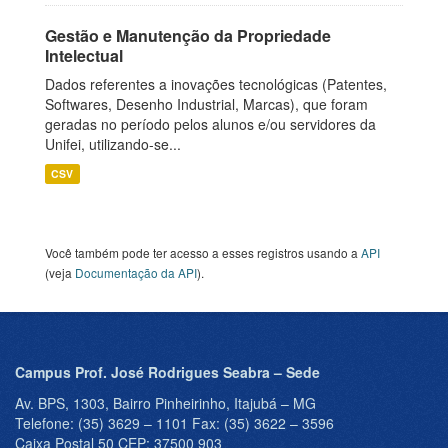
Gestão e Manutenção da Propriedade
Intelectual
Dados referentes a inovações tecnológicas (Patentes,
Softwares, Desenho Industrial, Marcas), que foram
geradas no período pelos alunos e/ou servidores da
Unifei, utilizando-se...
CSV
Você também pode ter acesso a esses registros usando a
API
(veja
Documentação da API
).
Campus Prof. José Rodrigues Seabra – Sede
Av. BPS, 1303, Bairro Pinheirinho, Itajubá – MG
Telefone: (35) 3629 – 1101 Fax: (35) 3622 – 3596
Caixa Postal 50 CEP: 37500 903