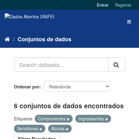
Entrar
Registrar
Conjuntos de dados
Ordenar por
6 conjuntos de dados encontrados
Etiquetas:
Componentes
Ingressantes
Servidores
Alunos
Filtrar Resultados