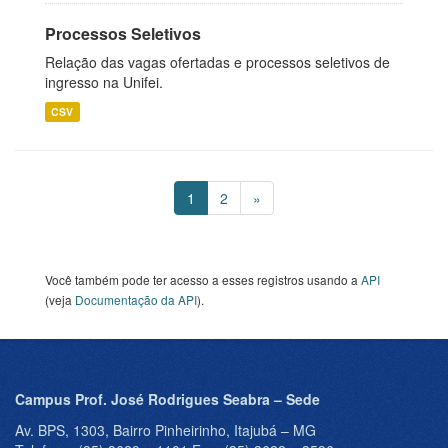
Processos Seletivos
Relação das vagas ofertadas e processos seletivos de
ingresso na Unifei.
CSV
1
2
»
Você também pode ter acesso a esses registros usando a
API
(veja
Documentação da API
).
Campus Prof. José Rodrigues Seabra – Sede
Av. BPS, 1303, Bairro Pinheirinho, Itajubá – MG