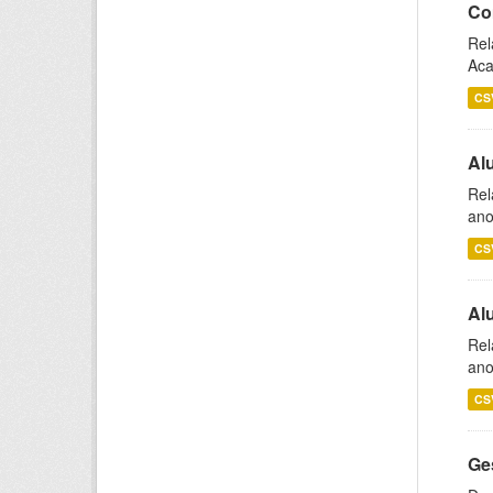
Co
Rel
Aca
CS
Al
Rel
ano
CS
Al
Rel
ano
CS
Ge