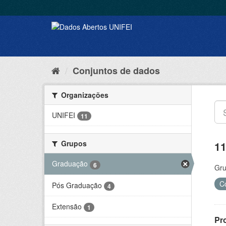
Conjuntos de dados
Organizações
UNIFEI
11
Grupos
11
Graduação
6
Gru
C
Pós Graduação
4
Extensão
1
Pr