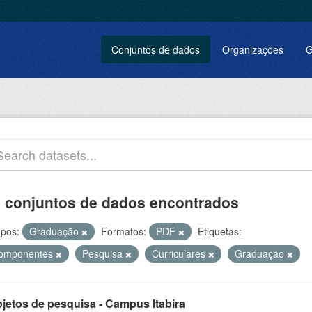
Conjuntos de dados
Organizações
G
 conjuntos de dados encontrados
pos:
Graduação
Formatos:
PDF
Etiquetas:
omponentes
Pesquisa
Curriculares
Graduação
ojetos de pesquisa - Campus Itabira