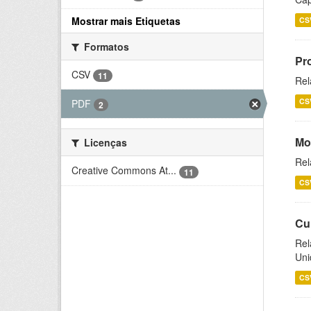
Mostrar mais Etiquetas
CS
Formatos
Pr
CSV
11
Rel
CS
PDF
2
Mo
Licenças
Rel
Creative Commons At...
11
CS
Cu
Rel
Uni
CS