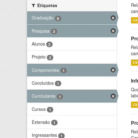
Rel
Etiquetas
cam
Graduação
6
CS
Pesquisa
3
Pr
Alunos
2
Rel
cam
Projeto
2
CS
Componentes
1
Inf
Concluídos
1
Qua
lab
Curriculares
1
CS
Cursos
1
Extensão
Pr
1
Rel
Ingressantes
1
Cap