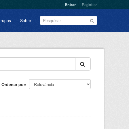
Entrar
Registrar
rupos
Sobre
Ordenar por