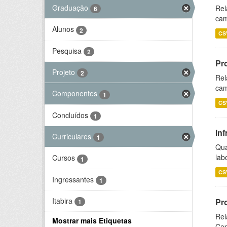
Graduação
Rel
6
cam
Alunos
2
CS
Pesquisa
2
Pr
Projeto
2
Rel
cam
Componentes
1
CS
Concluídos
1
Inf
Curriculares
1
Qua
lab
Cursos
1
CS
Ingressantes
1
Itabira
Pr
1
Rel
Mostrar mais Etiquetas
Cap