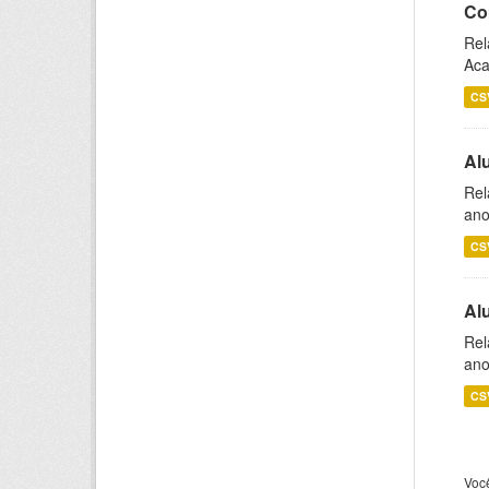
Co
Rel
Aca
CS
Al
Rel
ano
CS
Al
Rel
ano
CS
Voc