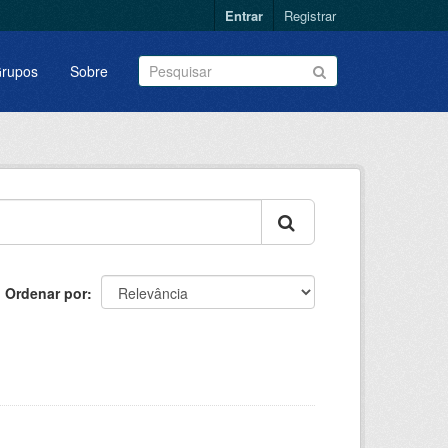
Entrar
Registrar
rupos
Sobre
Ordenar por