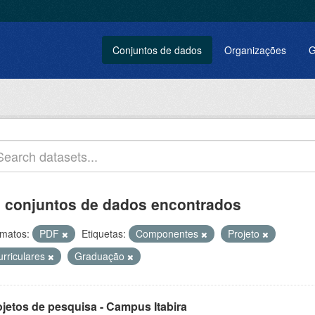
Conjuntos de dados
Organizações
G
 conjuntos de dados encontrados
matos:
PDF
Etiquetas:
Componentes
Projeto
urriculares
Graduação
ojetos de pesquisa - Campus Itabira