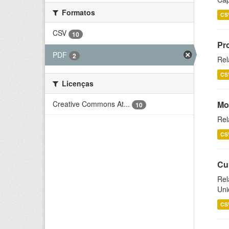
Formatos
CS
CSV
10
Pr
PDF
2
Rel
CS
Licenças
Creative Commons At...
Mo
10
Rel
CS
Cu
Rel
Uni
CS