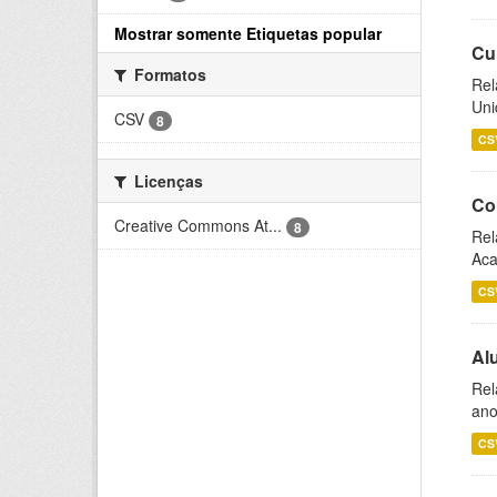
Mostrar somente Etiquetas popular
Cu
Formatos
Rel
Uni
CSV
8
CS
Licenças
Co
Creative Commons At...
8
Rel
Aca
CS
Al
Rel
ano
CS