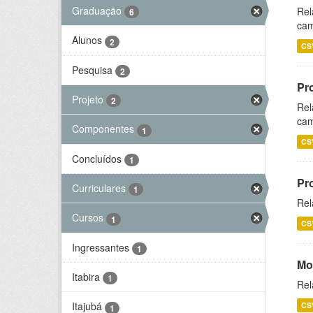
Graduação
Rel
6
cam
Alunos
2
CS
Pesquisa
2
Pr
Projeto
2
Rel
cam
Componentes
1
CS
Concluídos
1
Pr
Curriculares
1
Rel
Cursos
1
CS
Ingressantes
1
Mo
Itabira
1
Rel
Itajubá
CS
1