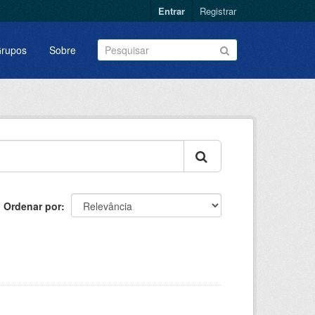
Entrar
Registrar
rupos
Sobre
Ordenar por