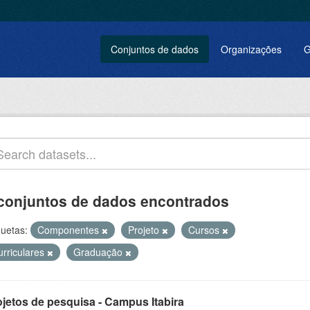
Conjuntos de dados
Organizações
G
conjuntos de dados encontrados
quetas:
Componentes
Projeto
Cursos
urriculares
Graduação
ojetos de pesquisa - Campus Itabira