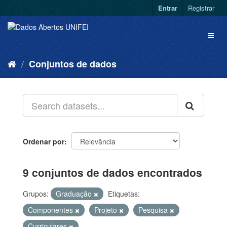
Entrar
Registrar
Conjuntos de dados
Ordenar por
9 conjuntos de dados encontrados
Grupos:
Graduação
Etiquetas:
Componentes
Projeto
Pesquisa
Curriculares