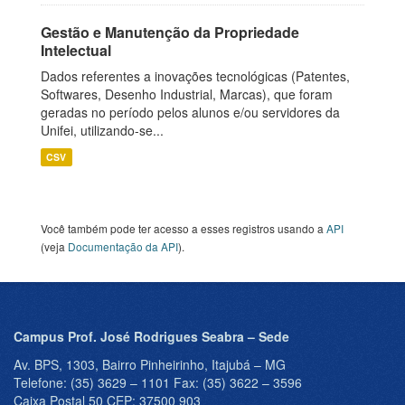
Gestão e Manutenção da Propriedade
Intelectual
Dados referentes a inovações tecnológicas (Patentes,
Softwares, Desenho Industrial, Marcas), que foram
geradas no período pelos alunos e/ou servidores da
Unifei, utilizando-se...
CSV
Você também pode ter acesso a esses registros usando a
API
(veja
Documentação da API
).
Campus Prof. José Rodrigues Seabra – Sede
Av. BPS, 1303, Bairro Pinheirinho, Itajubá – MG
Telefone: (35) 3629 – 1101 Fax: (35) 3622 – 3596
Caixa Postal 50 CEP: 37500 903