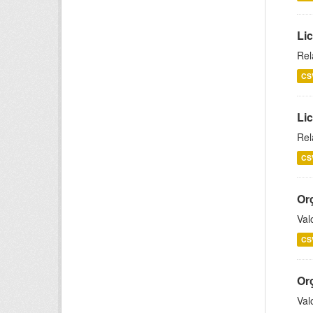
Lic
Rel
CS
Lic
Rel
CS
Or
Val
CS
Or
Val