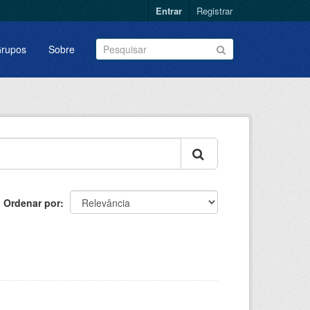
Entrar
Registrar
rupos
Sobre
Ordenar por