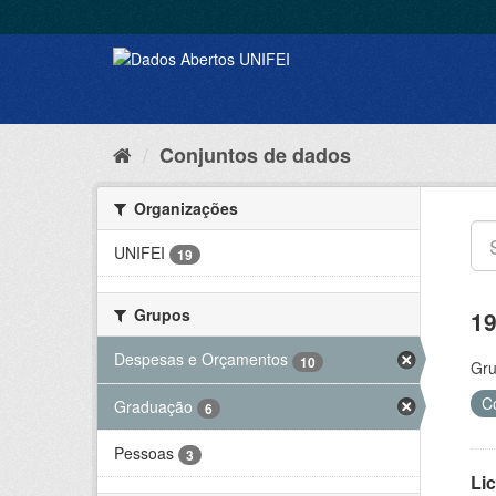
Conjuntos de dados
Organizações
UNIFEI
19
Grupos
19
Despesas e Orçamentos
10
Gru
C
Graduação
6
Pessoas
3
Lic