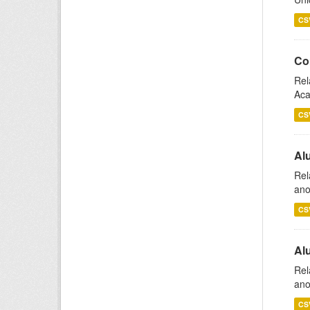
CS
Co
Rel
Aca
CS
Al
Rel
ano
CS
Al
Rel
ano
CS