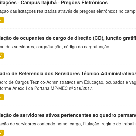
citações - Campus Itajubá - Pregões Eletrônicos
ação das licitações realizadas através de pregões eletrônicos no camp
V
ação de ocupantes de cargo de direção (CD), função gratifi
e dos servidores, cargo/função, código do cargo/função.
V
adro de Referência dos Servidores Técnico-Administrati
dro de Cargos Técnico-Administrativos em Educação, ocupados e vagos 
forme Anexo I da Portaria MP/MEC nº 316/2017.
V
lação de servidores ativos pertencentes ao quadro permane
ação de servidores contendo nome, cargo, titulação, regime de trabal
V