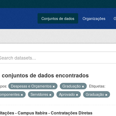
Conjuntos de dados
Organizações
G
 conjuntos de dados encontrados
pos:
Despesas e Orçamentos
Graduação
Etiquetas:
omponentes
Servidores
Aprovado
Graduação
itações - Campus Itabira - Contratações Diretas