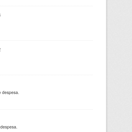
3
2
e despesa.
 despesa.