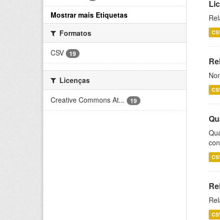
Li
Mostrar mais Etiquetas
Rel
Formatos
CS
CSV
19
Rel
Nom
Licenças
CS
Creative Commons At...
19
Qu
Qua
con
CS
Re
Rel
CS