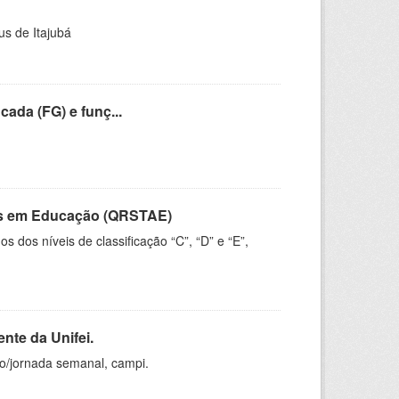
us de Itajubá
cada (FG) e funç...
vos em Educação (QRSTAE)
dos níveis de classificação “C”, “D” e “E”,
nte da Unifei.
ho/jornada semanal, campi.