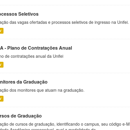
ocessos Seletivos
ação das vagas ofertadas e processos seletivos de ingresso na Unifei.
V
A - Plano de Contratações Anual
no de contratações anual da Unifei
V
nitores da Graduação
ação dos monitores que atuam na graduação.
V
rsos de Graduação
ação de cursos de graduação, identificando o campus, seu código e-M
dade Acadêmica responsável, qual a modalidade de...