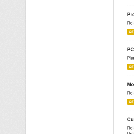
Pr
Rel
CS
PC
Pla
CS
Mo
Rel
CS
Cu
Rel
Uni