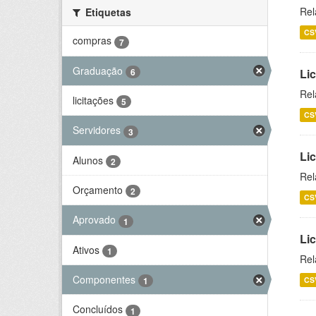
Rel
Etiquetas
CS
compras
7
Graduação
6
Lic
Rel
licitações
5
CS
Servidores
3
Lic
Alunos
2
Rel
Orçamento
2
CS
Aprovado
1
Li
Ativos
1
Rel
Componentes
CS
1
Concluídos
1