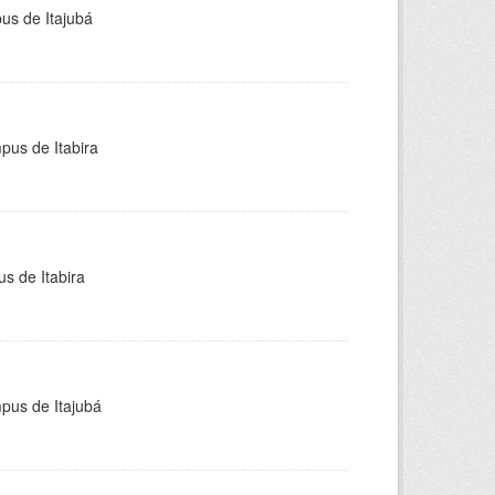
pus de Itajubá
pus de Itabira
s de Itabira
mpus de Itajubá