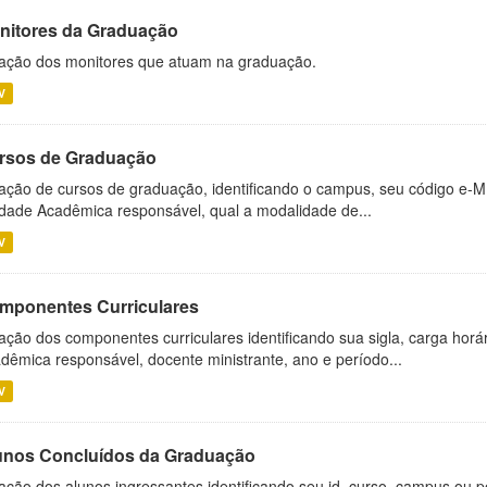
nitores da Graduação
ação dos monitores que atuam na graduação.
V
rsos de Graduação
ação de cursos de graduação, identificando o campus, seu código e-M
dade Acadêmica responsável, qual a modalidade de...
V
mponentes Curriculares
ação dos componentes curriculares identificando sua sigla, carga horá
dêmica responsável, docente ministrante, ano e período...
V
unos Concluídos da Graduação
ação dos alunos ingressantes identificando seu id, curso, campus ou p