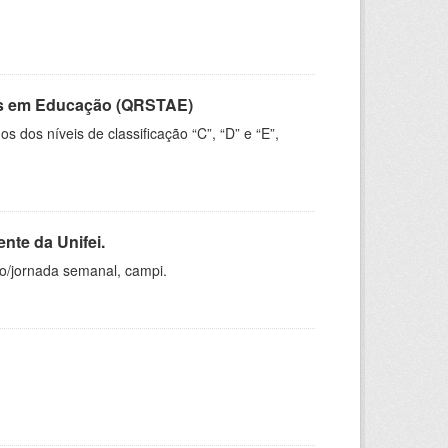
vos em Educação (QRSTAE)
dos níveis de classificação “C”, “D” e “E”,
nte da Unifei.
ho/jornada semanal, campi.