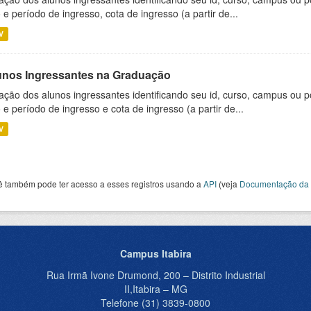
 e período de ingresso, cota de ingresso (a partir de...
V
unos Ingressantes na Graduação
ação dos alunos ingressantes identificando seu id, curso, campus ou p
 e período de ingresso e cota de ingresso (a partir de...
V
ê também pode ter acesso a esses registros usando a
API
(veja
Documentação da 
Campus Itabira
Rua Irmã Ivone Drumond, 200 – Distrito Industrial
II,Itabira – MG
Telefone (31) 3839-0800