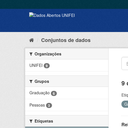
Conjuntos de dados
Organizações
UNIFEI
9
Grupos
9 
Graduação
6
Eti
G
Pessoas
3
Etiquetas
Rel