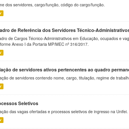
e dos servidores, cargo/função, código do cargo/função.
V
adro de Referência dos Servidores Técnico-Administrati
dro de Cargos Técnico-Administrativos em Educação, ocupados e vagos 
forme Anexo I da Portaria MP/MEC nº 316/2017.
V
lação de servidores ativos pertencentes ao quadro permane
ação de servidores contendo nome, cargo, titulação, regime de trabal
V
ocessos Seletivos
ação das vagas ofertadas e processos seletivos de ingresso na Unifei.
V