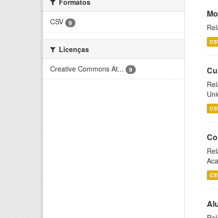
Formatos
Mo
CSV
9
Rel
CS
Licenças
Creative Commons At...
Cu
9
Rel
Uni
CS
Co
Rel
Aca
CS
Al
Rel