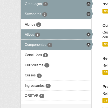
Graduação
Nom
6
CS
Servidores
3
Alunos
2
Qu
Qua
Ativos
1
con
Componentes
CS
1
Concluídos
1
Re
Curriculares
Rel
1
CS
Cursos
1
Ingressantes
1
Pr
Rel
QRSTAE
1
CS