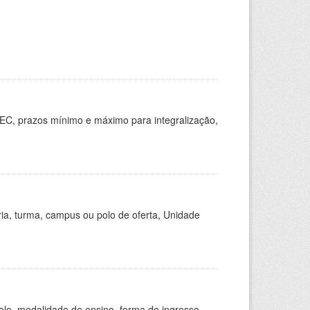
EC, prazos mínimo e máximo para integralização,
ria, turma, campus ou polo de oferta, Unidade
olo, modalidade de ensino, forma de ingresso,