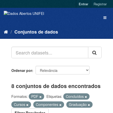
Entrar
Registrar
Conjuntos de dados
Ordenar por
8 conjuntos de dados encontrados
Formatos:
PDF
Etiquetas:
Concluídos
Cursos
Componentes
Graduação
Filtrar Resultados