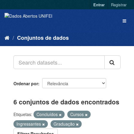
Entrar
Registrar
Conjuntos de dados
Ordenar por
6 conjuntos de dados encontrados
Etiquetas:
Concluídos
Cursos
Ingressantes
Graduação
Filtrar Resultados