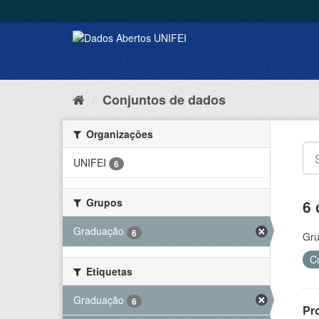
Conjuntos de dados
Organizações
UNIFEI
6
Grupos
6 
Graduação
6
Gru
C
Etiquetas
Graduação
6
Pr