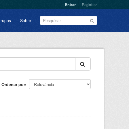
Entrar
Registrar
rupos
Sobre
Ordenar por