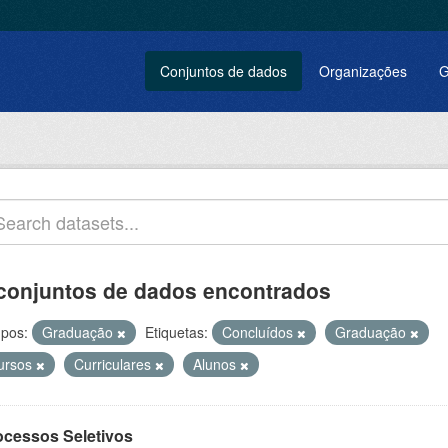
Conjuntos de dados
Organizações
G
conjuntos de dados encontrados
pos:
Graduação
Etiquetas:
Concluídos
Graduação
ursos
Curriculares
Alunos
ocessos Seletivos