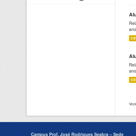
Al
Rel
ano
CS
Al
Rel
ano
CS
Voc
Campus Prof. José Rodrigues Seabra – Sede