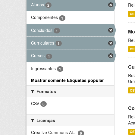
Alunos
Rel
2
CS
Componentes
1
Concluídos
1
Mo
Rel
Curriculares
1
CS
Cursos
1
Cu
Ingressantes
1
Rel
Mostrar somente Etiquetas popular
Uni
CS
Formatos
CSV
6
Co
Rel
Licenças
Aca
CS
Creative Commons At...
6