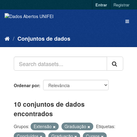
Entrar
Registrar
Conjuntos de dados
Ordenar por
10 conjuntos de dados
encontrados
Grupos:
Extensão
Graduação
Etiquetas:
Concluídos
Graduação
Cursos