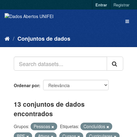
Entrar
Registrar
Conjuntos de dados
Ordenar por
13 conjuntos de dados
encontrados
Grupos:
Pessoas
Etiquetas:
Concluídos
BPE
Ativos
Cursos
Curriculares