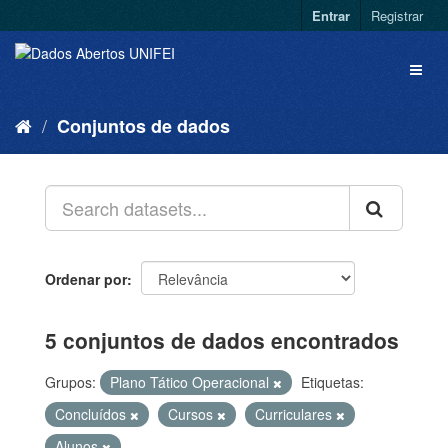
Entrar
Registrar
Conjuntos de dados
Ordenar por
5 conjuntos de dados encontrados
Grupos:
Plano Tático Operacional
Etiquetas:
Concluídos
Cursos
Curriculares
Alunos