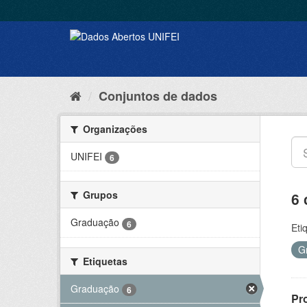
Conjuntos de dados
Organizações
UNIFEI
6
Grupos
6 
Graduação
6
Eti
G
Etiquetas
Graduação
6
Pr