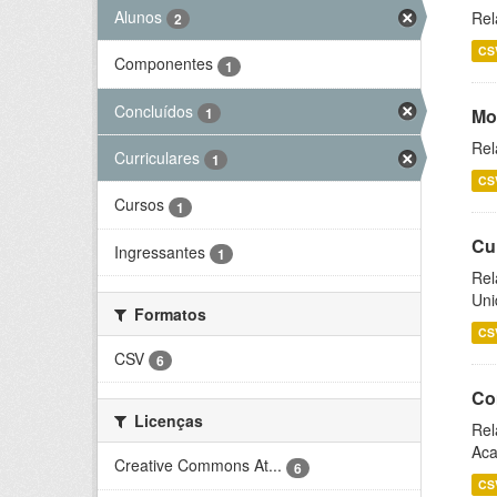
Alunos
Rel
2
CS
Componentes
1
Concluídos
1
Mo
Rel
Curriculares
1
CS
Cursos
1
Cu
Ingressantes
1
Rel
Uni
Formatos
CS
CSV
6
Co
Licenças
Rel
Aca
Creative Commons At...
6
CS