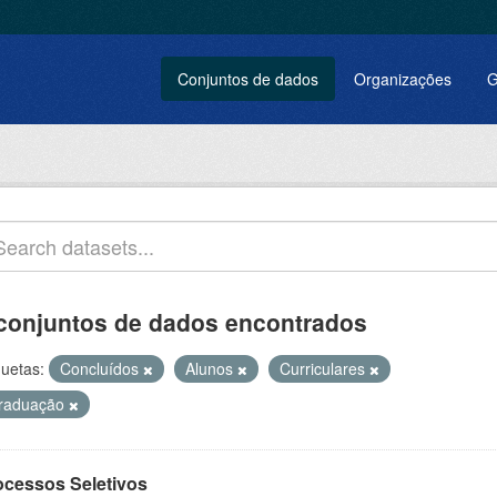
Conjuntos de dados
Organizações
G
conjuntos de dados encontrados
quetas:
Concluídos
Alunos
Curriculares
raduação
ocessos Seletivos