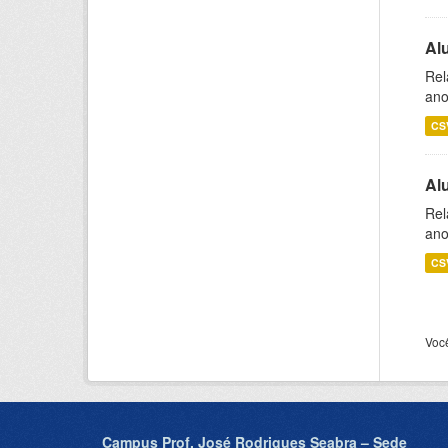
Al
Rel
ano
CS
Al
Rel
ano
CS
Voc
Campus Prof. José Rodrigues Seabra – Sede