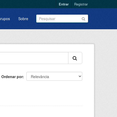
Entrar
Registrar
rupos
Sobre
Ordenar por