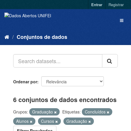
Entrar
Registrar
Conjuntos de dados
Ordenar por
6 conjuntos de dados encontrados
Grupos:
Graduação
Etiquetas:
Concluídos
Alunos
Cursos
Graduação
Filtrar Resultados