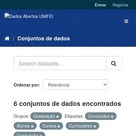
Entrar
Registrar
Conjuntos de dados
Ordenar por
6 conjuntos de dados encontrados
Grupos:
Graduação
Etiquetas:
Concluídos
Alunos
Cursos
Curriculares
Graduação