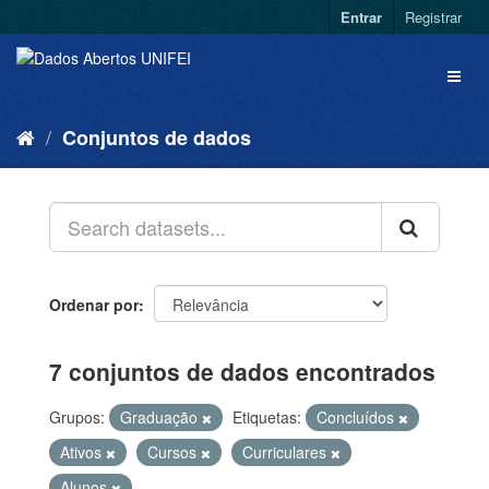
Entrar
Registrar
Conjuntos de dados
Ordenar por
7 conjuntos de dados encontrados
Grupos:
Graduação
Etiquetas:
Concluídos
Ativos
Cursos
Curriculares
Alunos