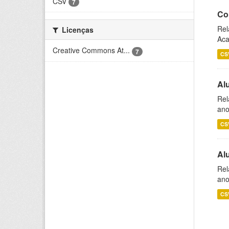
CSV
7
Co
Rel
Licenças
Aca
Creative Commons At...
7
CS
Al
Rel
ano
CS
Al
Rel
ano
CS