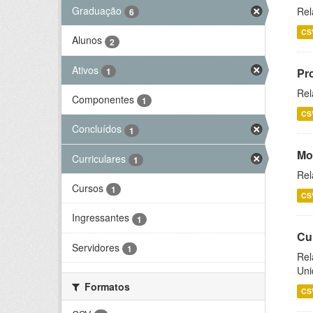
Graduação
Rel
6
CS
Alunos
2
Ativos
1
Pr
Rel
Componentes
1
CS
Concluídos
1
Mo
Curriculares
1
Rel
Cursos
1
CS
Ingressantes
1
Cu
Servidores
1
Rel
Uni
Formatos
CS