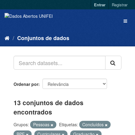
Entrar
Registrar
Conjuntos de dados
Ordenar por
13 conjuntos de dados
encontrados
Grupos:
Pessoas
Etiquetas:
Concluídos
BPE
Curriculares
Graduação