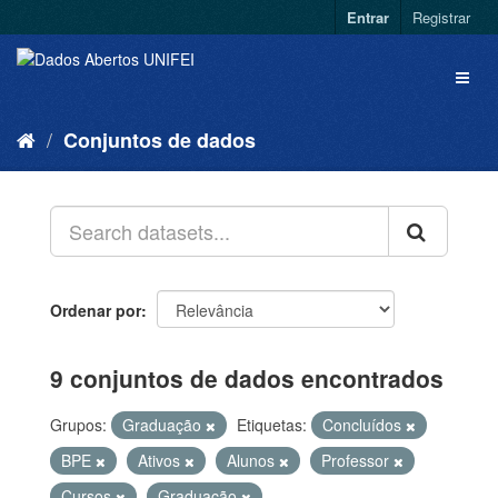
Entrar
Registrar
Conjuntos de dados
Ordenar por
9 conjuntos de dados encontrados
Grupos:
Graduação
Etiquetas:
Concluídos
BPE
Ativos
Alunos
Professor
Cursos
Graduação