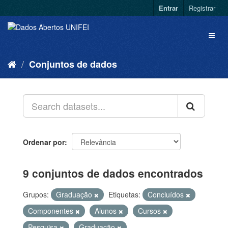
Entrar
Registrar
Conjuntos de dados
Ordenar por
9 conjuntos de dados encontrados
Grupos:
Graduação
Etiquetas:
Concluídos
Componentes
Alunos
Cursos
Pesquisa
Graduação