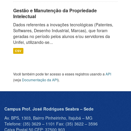
Gestão e Manutenção da Propriedade
Intelectual
Dados referentes a inovações tecnológicas (Patentes,
Softwares, Desenho Industrial, Marcas), que foram
geradas no período pelos alunos e/ou servidores da
Unifei, utilizando-se...
CSV
Você também pode ter acesso a esses registros usando a
API
(veja
Documentação da API
).
Campus Prof. José Rodrigues Seabra – Sede
Av. BPS, 1303, Bairro Pinheirinho, Itajubá – MG
Telefone: (35) 3629 – 1101 Fax: (35) 3622 – 3596
Caixa Postal 50 CEP: 37500 903