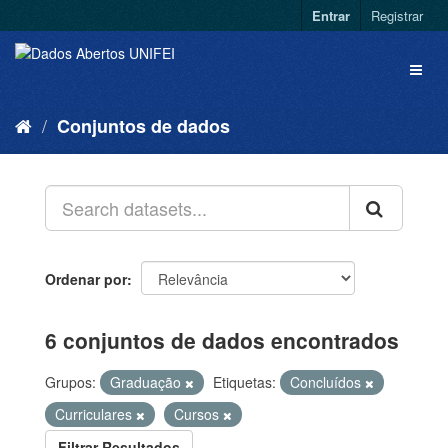
Entrar
Registrar
Conjuntos de dados
Ordenar por
6 conjuntos de dados encontrados
Grupos:
Graduação
Etiquetas:
Concluídos
Curriculares
Cursos
Filtrar Resultados