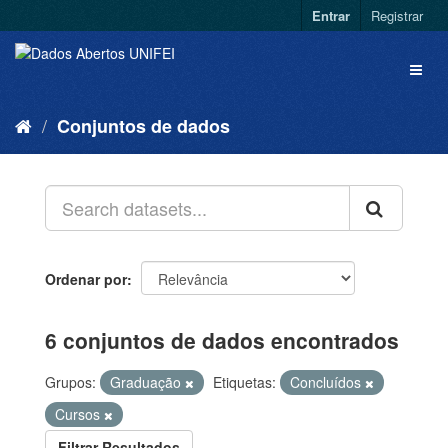
Entrar
Registrar
Conjuntos de dados
Ordenar por
6 conjuntos de dados encontrados
Grupos:
Graduação
Etiquetas:
Concluídos
Cursos
Filtrar Resultados