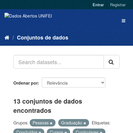
Entrar
Registrar
Conjuntos de dados
Ordenar por
13 conjuntos de dados
encontrados
Grupos:
Pessoas
Graduação
Etiquetas:
Concluídos
Cursos
Curriculares