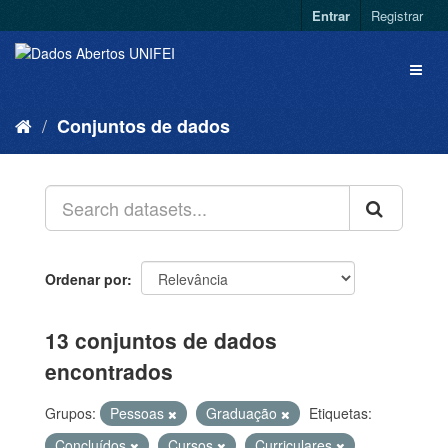
Entrar
Registrar
Conjuntos de dados
Ordenar por
13 conjuntos de dados
encontrados
Grupos:
Pessoas
Graduação
Etiquetas:
Concluídos
Cursos
Curriculares