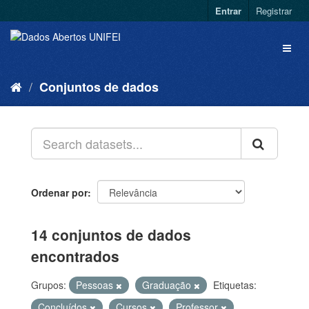
Entrar
Registrar
Conjuntos de dados
Ordenar por
14 conjuntos de dados
encontrados
Grupos:
Pessoas
Graduação
Etiquetas:
Concluídos
Cursos
Professor