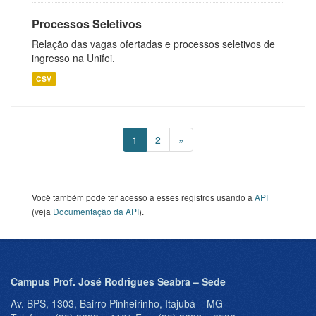
Processos Seletivos
Relação das vagas ofertadas e processos seletivos de
ingresso na Unifei.
CSV
1
2
»
Você também pode ter acesso a esses registros usando a
API
(veja
Documentação da API
).
Campus Prof. José Rodrigues Seabra – Sede
Av. BPS, 1303, Bairro Pinheirinho, Itajubá – MG