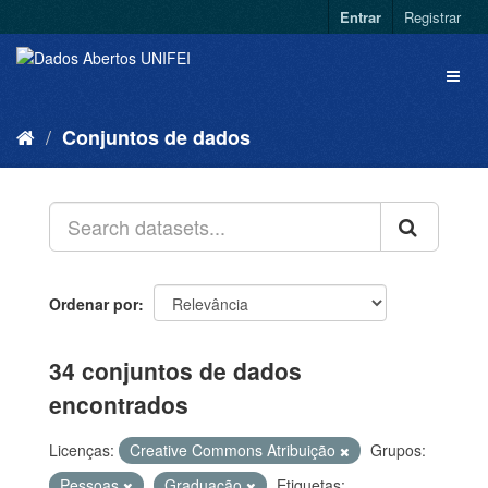
Entrar
Registrar
Conjuntos de dados
Ordenar por
34 conjuntos de dados
encontrados
Licenças:
Creative Commons Atribuição
Grupos:
Pessoas
Graduação
Etiquetas: