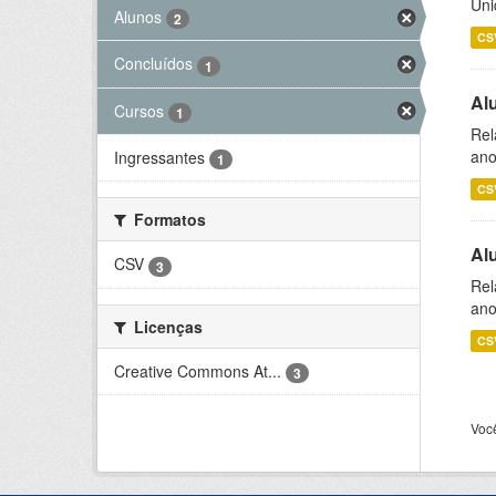
Uni
Alunos
2
CS
Concluídos
1
Al
Cursos
1
Rel
ano
Ingressantes
1
CS
Formatos
Al
CSV
3
Rel
ano
Licenças
CS
Creative Commons At...
3
Voc