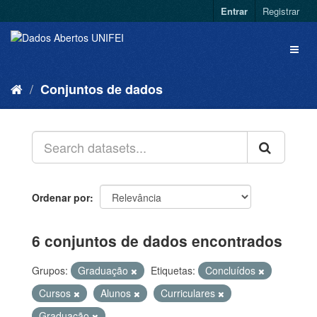
Entrar
Registrar
Conjuntos de dados
Ordenar por
6 conjuntos de dados encontrados
Grupos:
Graduação
Etiquetas:
Concluídos
Cursos
Alunos
Curriculares
Graduação