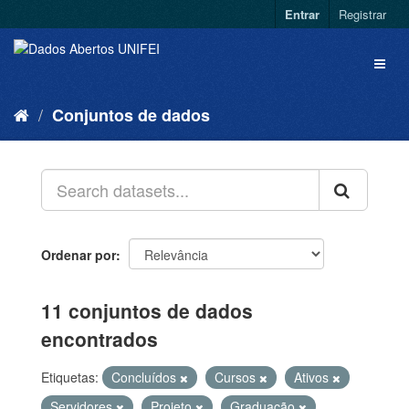
Entrar
Registrar
Conjuntos de dados
Ordenar por
11 conjuntos de dados
encontrados
Etiquetas:
Concluídos
Cursos
Ativos
Servidores
Projeto
Graduação