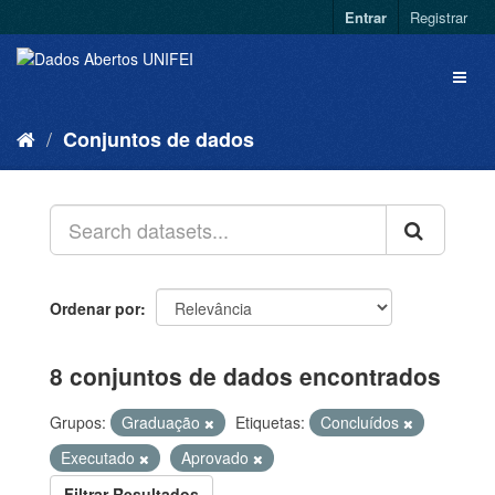
Entrar
Registrar
Conjuntos de dados
Ordenar por
8 conjuntos de dados encontrados
Grupos:
Graduação
Etiquetas:
Concluídos
Executado
Aprovado
Filtrar Resultados