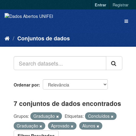
Entrar
Registrar
Conjuntos de dados
Ordenar por
7 conjuntos de dados encontrados
Grupos:
Graduação
Etiquetas:
Concluídos
Graduação
Aprovado
Alunos
Filtrar Resultados