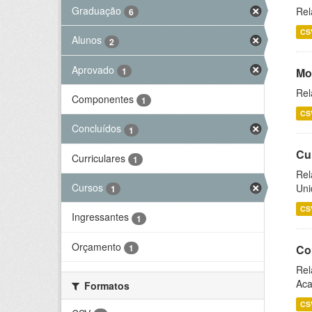
Graduação
Rel
6
CS
Alunos
2
Aprovado
1
Mo
Rel
Componentes
1
CS
Concluídos
1
Cu
Curriculares
1
Rel
Cursos
Uni
1
CS
Ingressantes
1
Orçamento
1
Co
Rel
Aca
Formatos
CS