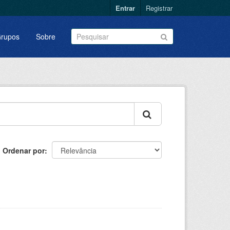
Entrar
Registrar
rupos
Sobre
Ordenar por