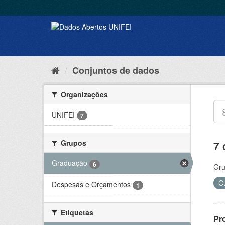
Conjuntos de dados
Organizações
UNIFEI
7
Grupos
7 
Graduação
6
Gru
C
Despesas e Orçamentos
1
Etiquetas
Pr