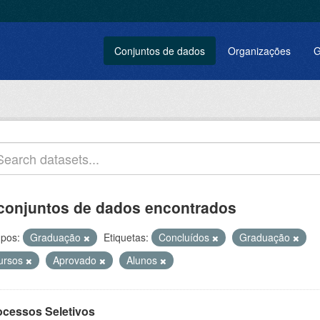
Conjuntos de dados
Organizações
G
conjuntos de dados encontrados
pos:
Graduação
Etiquetas:
Concluídos
Graduação
ursos
Aprovado
Alunos
ocessos Seletivos