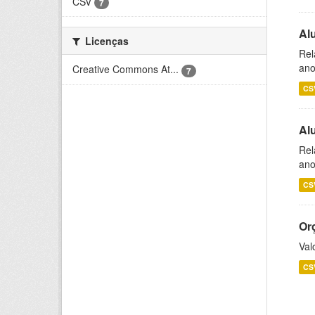
CSV
7
Al
Licenças
Rel
ano
Creative Commons At...
7
CS
Al
Rel
ano
CS
Or
Val
CS