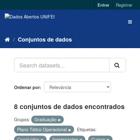
Entrar
Registrar
Conjuntos de dados
Ordenar por
8 conjuntos de dados encontrados
Grupos:
Graduação
Plano Tático Operacional
Etiquetas:
Concluídos
Ingressantes
Cursos