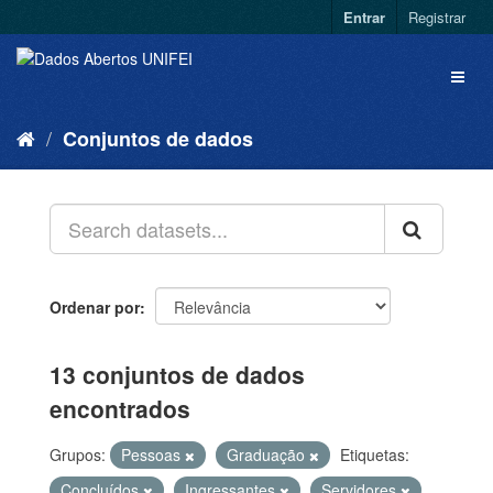
Entrar
Registrar
Conjuntos de dados
Ordenar por
13 conjuntos de dados
encontrados
Grupos:
Pessoas
Graduação
Etiquetas:
Concluídos
Ingressantes
Servidores