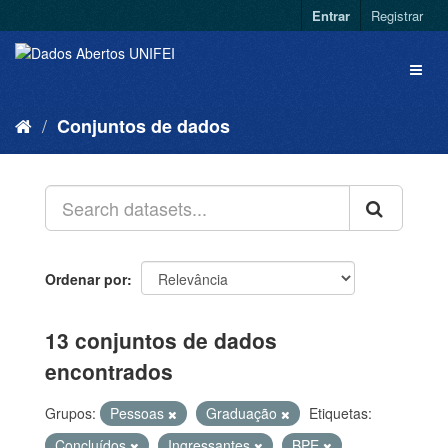
Entrar
Registrar
Conjuntos de dados
Ordenar por
13 conjuntos de dados
encontrados
Grupos:
Pessoas
Graduação
Etiquetas:
Concluídos
Ingressantes
BPE