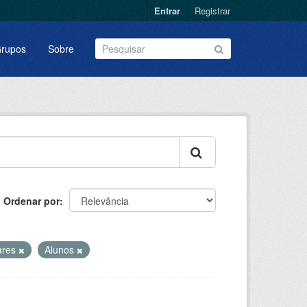
Entrar
Registrar
rupos
Sobre
Ordenar por
ares
Alunos