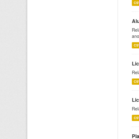
CS
Al
Rel
ano
CS
Lic
Rel
CS
Lic
Rel
CS
Pl