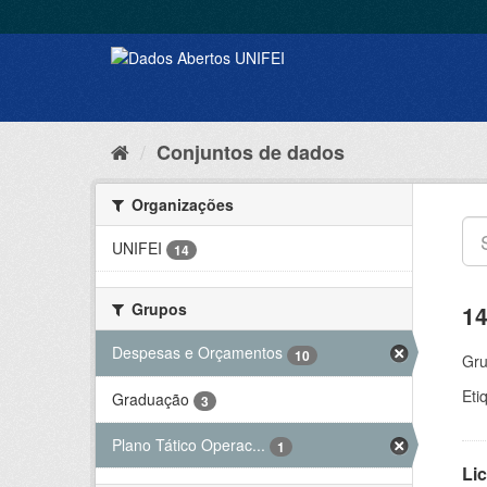
Conjuntos de dados
Organizações
UNIFEI
14
Grupos
14
Despesas e Orçamentos
10
Gru
Eti
Graduação
3
Plano Tático Operac...
1
Lic