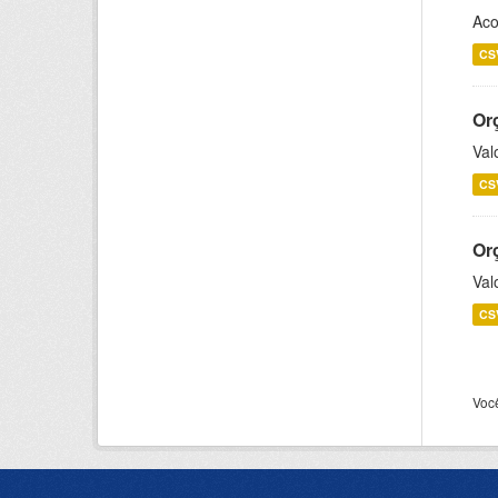
Aco
CS
Or
Val
CS
Or
Val
CS
Voc