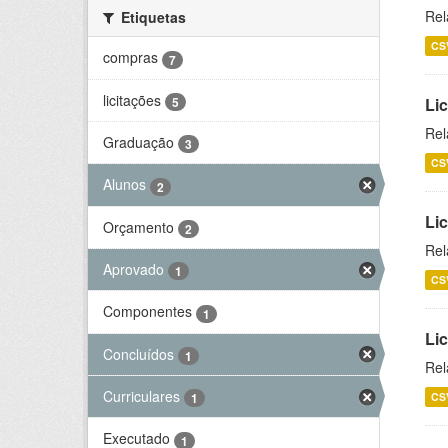
Rel
Etiquetas
CS
compras
7
licitações
5
Lic
Rel
Graduação
3
CS
Alunos
2
Lic
Orçamento
2
Rel
Aprovado
1
CS
Componentes
1
Li
Concluídos
1
Rel
Curriculares
CS
1
Executado
1