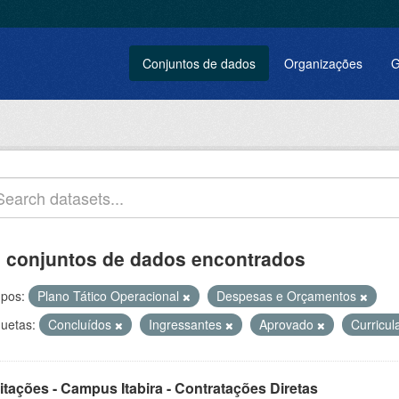
Conjuntos de dados
Organizações
G
 conjuntos de dados encontrados
pos:
Plano Tático Operacional
Despesas e Orçamentos
quetas:
Concluídos
Ingressantes
Aprovado
Curricul
itações - Campus Itabira - Contratações Diretas