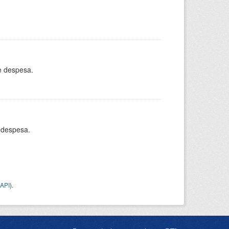
e despesa.
 despesa.
API
).