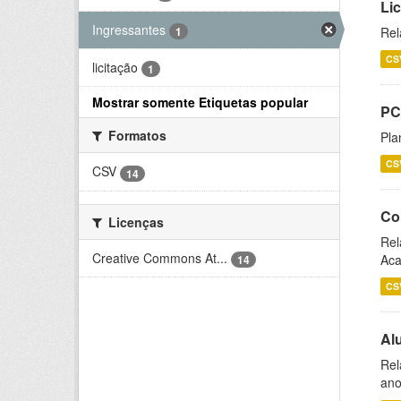
Li
Ingressantes
1
Rel
CS
licitação
1
Mostrar somente Etiquetas popular
PC
Formatos
Pla
CS
CSV
14
Co
Licenças
Rel
Creative Commons At...
Aca
14
CS
Al
Rel
ano