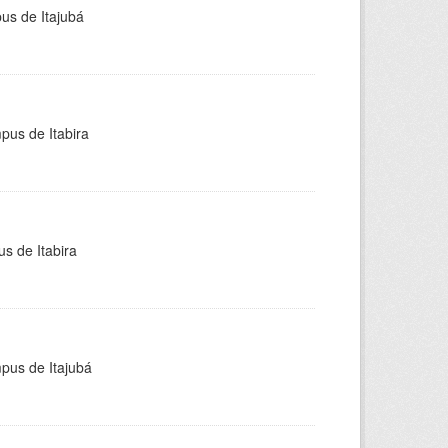
pus de Itajubá
pus de Itabira
s de Itabira
mpus de Itajubá