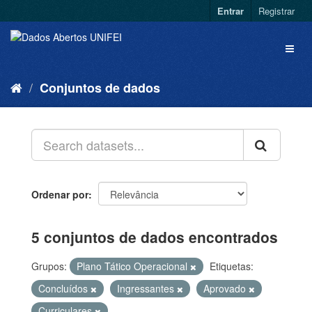
Entrar
Registrar
Conjuntos de dados
Ordenar por
5 conjuntos de dados encontrados
Grupos:
Plano Tático Operacional
Etiquetas:
Concluídos
Ingressantes
Aprovado
Curriculares