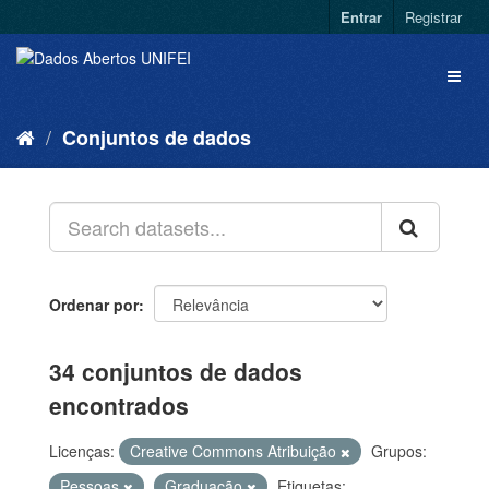
Entrar
Registrar
Conjuntos de dados
Ordenar por
34 conjuntos de dados
encontrados
Licenças:
Creative Commons Atribuição
Grupos:
Pessoas
Graduação
Etiquetas: