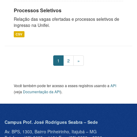
Processos Seletivos
Relação das vagas ofertadas e processos seletivos de
ingresso na Unifei.
CSV
1
2
»
Você também pode ter acesso a esses registros usando a
API
(veja
Documentação da API
).
Campus Prof. José Rodrigues Seabra – Sede
Av. BPS, 1303, Bairro Pinheirinho, Itajubá – MG