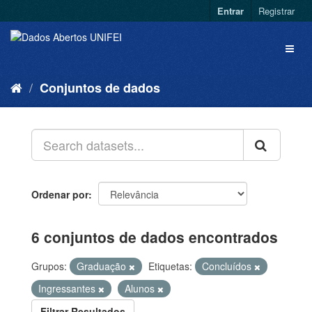
Entrar
Registrar
Conjuntos de dados
Ordenar por
6 conjuntos de dados encontrados
Grupos:
Graduação
Etiquetas:
Concluídos
Ingressantes
Alunos
Filtrar Resultados