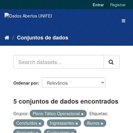
Entrar
Registrar
Conjuntos de dados
Ordenar por
5 conjuntos de dados encontrados
Grupos:
Plano Tático Operacional
Etiquetas:
Concluídos
Ingressantes
Alunos
Aprovado
Curriculares