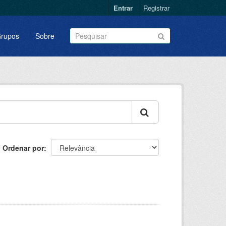
Entrar
Registrar
rupos
Sobre
Ordenar por