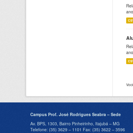
Rel
ano
CS
Al
Rel
ano
CS
Voc
Campus Prof. José Rodrigues Seabra – Sede
Av. BPS, 1303, Bairro Pinheirinho, Itajubá – MG
Telefone: (35) 3629 – 1101 Fax: (35) 3622 – 3596