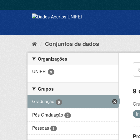
Conjuntos de dados
Organizações
UNIFEI
9
Grupos
9 
Graduação
6
Gru
I
Pós Graduação
2
Pessoas
1
Pr