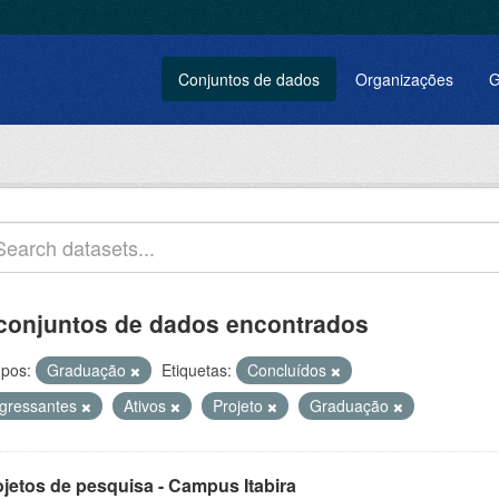
Conjuntos de dados
Organizações
G
conjuntos de dados encontrados
pos:
Graduação
Etiquetas:
Concluídos
ngressantes
Ativos
Projeto
Graduação
ojetos de pesquisa - Campus Itabira