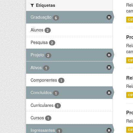
Rel
Etiquetas
cam
Graduação
6
CS
Alunos
2
Pr
Pesquisa
2
Rel
cam
Projeto
2
CS
Ativos
1
Re
Componentes
1
Rel
Concluídos
1
CS
Curriculares
1
Pr
Cursos
1
Rel
Ingressantes
CS
1