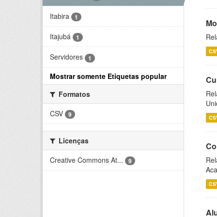
Itabira
1
Mo
Itajubá
Rel
1
CS
Servidores
1
Mostrar somente Etiquetas popular
Cu
Rel
Formatos
Uni
CSV
9
CS
Licenças
Co
Creative Commons At...
Rel
9
Aca
CS
Al