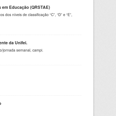
vos em Educação (QRSTAE)
dos níveis de classificação “C”, “D” e “E”,
nte da Unifei.
ho/jornada semanal, campi.
o