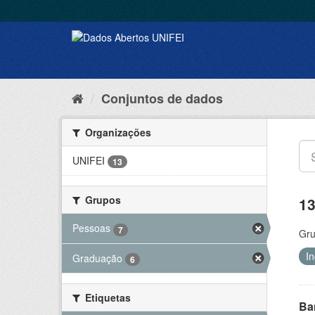
Conjuntos de dados
Organizações
UNIFEI
13
Grupos
13
Pessoas
7
Gru
I
Graduação
6
Etiquetas
Ba