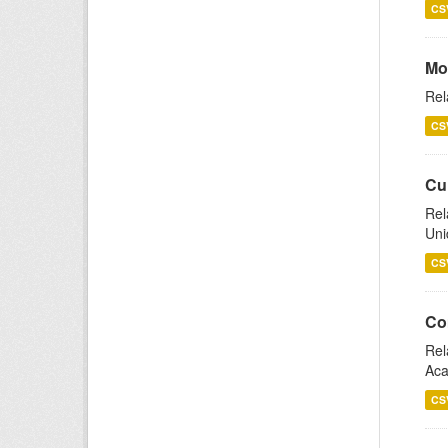
CS
Mo
Rel
CS
Cu
Rel
Uni
CS
Co
Rel
Aca
CS