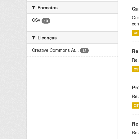
Formatos
Qu
Qua
CSV
13
con
CS
Licenças
Creative Commons At...
Re
13
Rel
CS
Pr
Rel
CS
Re
Rel