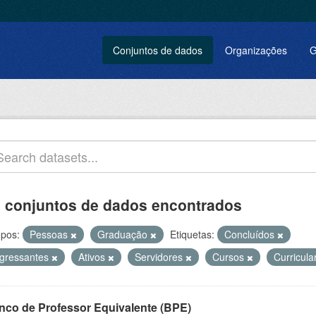
Conjuntos de dados
Organizações
G
 conjuntos de dados encontrados
pos:
Pessoas
Graduação
Etiquetas:
Concluídos
ngressantes
Ativos
Servidores
Cursos
Curricul
nco de Professor Equivalente (BPE)