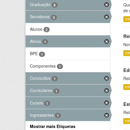
Graduação
Qua
6
de 
Servidores
3
CS
Alunos
2
Rel
Ativos
1
Nom
BPE
CS
1
Componentes
1
Ed
Concluídos
Rel
1
CS
Curriculares
1
Cursos
1
Es
Rel
Ingressantes
1
CS
Mostrar mais Etiquetas