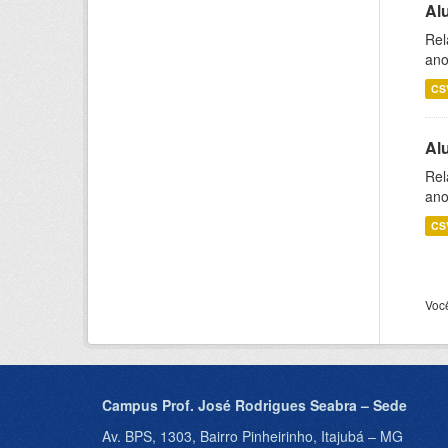
Al
Rel
ano
CS
Al
Rel
ano
CS
Voc
Campus Prof. José Rodrigues Seabra – Sede
Av. BPS, 1303, Bairro Pinheirinho, Itajubá – MG