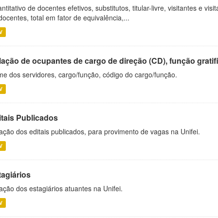
ntitativo de docentes efetivos, substitutos, titular-livre, visitantes e vi
docentes, total em fator de equivalência,...
V
ação de ocupantes de cargo de direção (CD), função gratifi
e dos servidores, cargo/função, código do cargo/função.
V
itais Publicados
ação dos editais publicados, para provimento de vagas na Unifei.
V
tagiários
ação dos estagiários atuantes na Unifei.
V