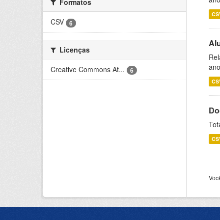
Formatos
CS
CSV
6
Al
Licenças
Rel
ano
Creative Commons At...
6
CS
Do
Tot
CS
Voc