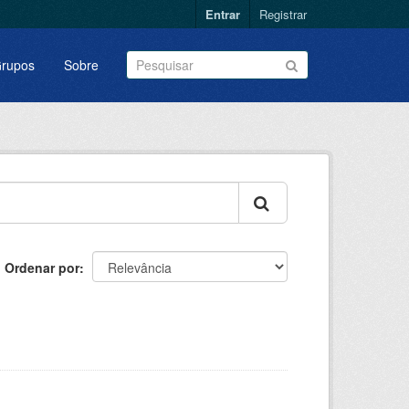
Entrar
Registrar
rupos
Sobre
Ordenar por