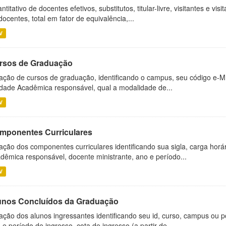
ntitativo de docentes efetivos, substitutos, titular-livre, visitantes e vi
docentes, total em fator de equivalência,...
V
rsos de Graduação
ação de cursos de graduação, identificando o campus, seu código e-M
dade Acadêmica responsável, qual a modalidade de...
V
mponentes Curriculares
ação dos componentes curriculares identificando sua sigla, carga horá
dêmica responsável, docente ministrante, ano e período...
V
unos Concluídos da Graduação
ação dos alunos ingressantes identificando seu id, curso, campus ou p
 e período de ingresso, cota de ingresso (a partir de...