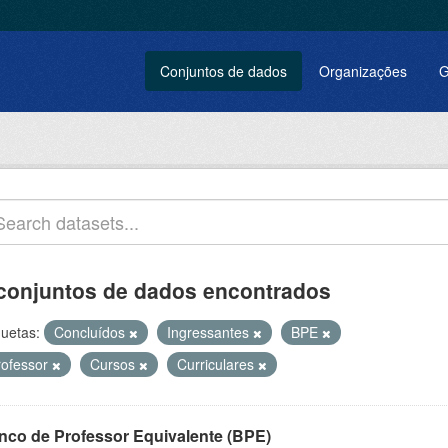
Conjuntos de dados
Organizações
G
conjuntos de dados encontrados
quetas:
Concluídos
Ingressantes
BPE
rofessor
Cursos
Curriculares
nco de Professor Equivalente (BPE)