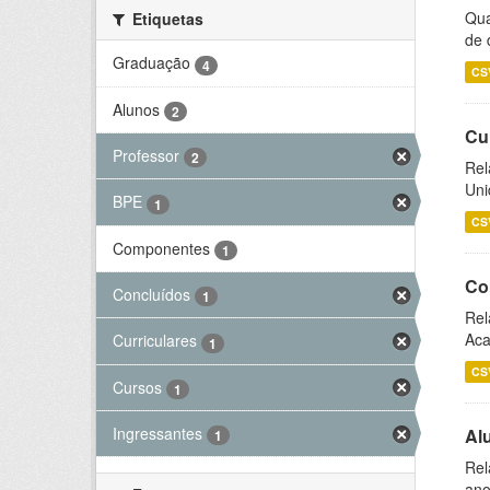
Qua
Etiquetas
de 
Graduação
4
CS
Alunos
2
Cu
Professor
2
Rel
Uni
BPE
1
CS
Componentes
1
Co
Concluídos
1
Rel
Aca
Curriculares
1
CS
Cursos
1
Ingressantes
Al
1
Rel
ano